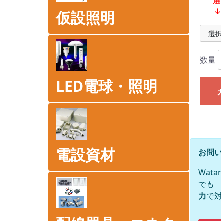
選
仮設照明
数量
LED電球・照明
電設資材
お問い
Wat
でも
力
で対