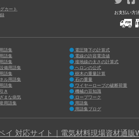
り
グカート
お支払い方法 M
録
用語集
電圧降下の計算式
用語集
電線の許容電流値
用語集
接地線の太さの計算式
設備用語集
ヘロンの公式
用語集
樹木の重量計算
ネル用語集
石の重量
用語集
ワイヤーロープの破断荷重
引き
機械の豆知識
ざまな病気
ロープワーク
産用語集
用語集
用語集ブログ
n ペイ 対応サイト｜電気材料現場資材通販Wa