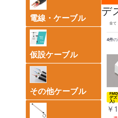
デ
電線・ケーブル
全て
4件
の
仮設ケーブル
その他ケーブル
FM
デズ
入)
￥1