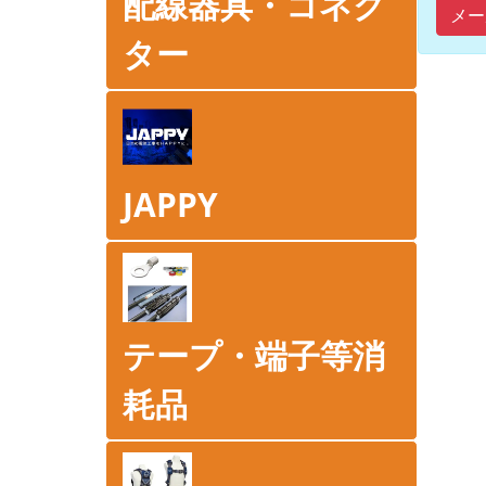
配線器具・コネク
メー
ター
JAPPY
テープ・端子等消
耗品