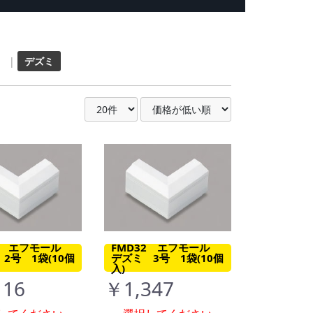
|
デズミ
22 エフモール
FMD32 エフモール
2号 1袋(10個
デズミ 3号 1袋(10個
入)
116
￥1,347