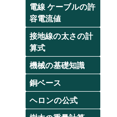
電線 ケーブルの許
容電流値
接地線の太さの計
算式
機械の基礎知識
銅ベース
ヘロンの公式