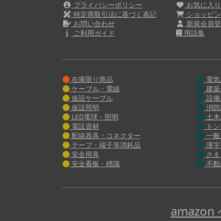
プライバシーポリシー
お気に入
特定商取引法に基づく表記
ショッピン
お問い合わせ
新規会員登
ご利用ガイド
用語集
在庫限り商品
電気
ケーブル・電線
建築
仮設ケーブル
設備
仮設照明
消防
LED電球・照明
土木
電設資材
トン
配線器具・コネクター
一般
テープ・端子等消耗品
漢字
安全用具
さま
安全看板・標識
不動
amazo