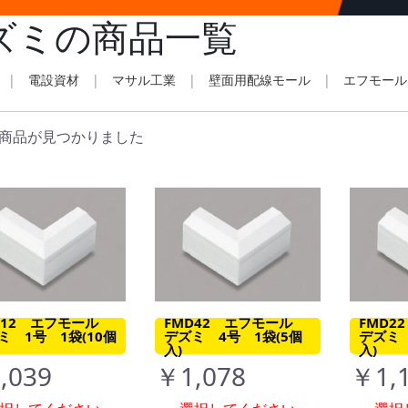
ズミの商品一覧
|
電設資材
|
マサル工業
|
壁面用配線モール
|
エフモール
商品が見つかりました
D12 エフモール
FMD42 エフモール
FMD
ミ 1号 1袋(10個
デズミ 4号 1袋(5個
デズミ 
入)
入)
,039
￥1,078
￥1,