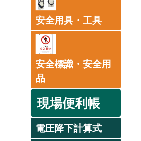
安全用具・工具
安全標識・安全用
品
現場便利帳
電圧降下計算式