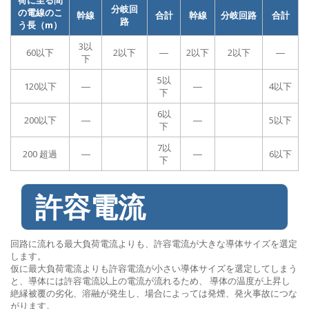
分岐回
の電線のこ
幹線
合計
幹線
分岐回路
合計
路
う長（m）
3以
60以下
2以下
―
2以下
2以下
―
下
5以
120以下
―
―
4以下
下
6以
200以下
―
―
5以下
下
7以
200 超過
―
―
6以下
下
許容電流
回路に流れる最大負荷電流よりも、許容電流が大きな導体サイズを選定
します。
仮に最大負荷電流よりも許容電流が小さい導体サイズを選定してしまう
と、導体には許容電流以上の電流が流れるため、 導体の温度が上昇し
絶縁被覆の劣化、溶融が発生し、場合によっては発煙、発火事故につな
がります。