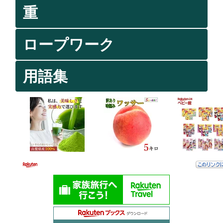
重
ロープワーク
用語集