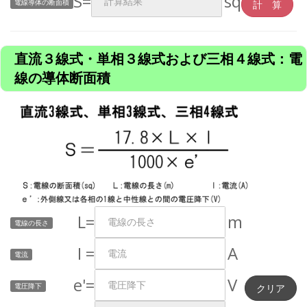
S=
sq
電線導体の断面積
直流３線式・単相３線式および三相４線式：電
線の導体断面積
L=
m
電線の長さ
I =
A
電流
e'=
V
電圧降下