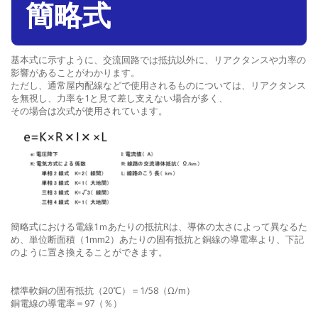
簡略式
基本式に示すように、交流回路では抵抗以外に、リアクタンスや力率の
影響があることがわかります。
ただし、通常屋内配線などで使用されるものについては、リアクタンス
を無視し、力率を1と見て差し支えない場合が多く、
その場合は次式が使用されています。
簡略式における電線1ｍあたりの抵抗Rは、導体の太さによって異なるた
め、単位断面積（1mm2）あたりの固有抵抗と銅線の導電率より、下記
のように置き換えることができます。
標準軟銅の固有抵抗（20℃）＝1/58（Ω/m）
銅電線の導電率＝97（％）