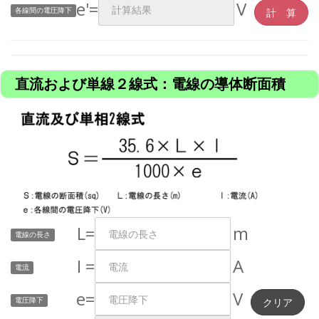
e'=
V
各線間の電圧降下
直流および単線２線式：電線の導体断面積
L=
m
電線の長さ
I =
A
電流
e=
V
電圧降下