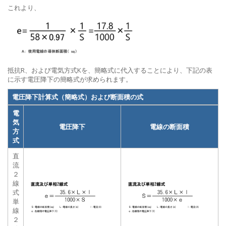
これより、
抵抗R、および電気方式Kを、簡略式に代入することにより、下記の表
に示す電圧降下の簡略式が求められます。
電圧降下計算式（簡略式）および断面積の式
電
気
電圧降下
電線の断面積
方
式
直
流
２
線
式
単
線
２