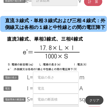
e=
V
各線間の電圧降下
直流３線式・単相３線式および三相４線式：外
側線又は各相の１線と中性線との間の電圧降下
L=
m
電線の長さ
I =
A
電流
S=
sq
電線導体の断面積