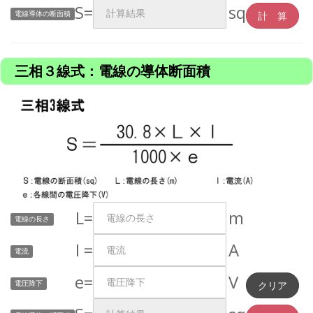
S=
sq
電線導体の断面積
三相３線式：電線の導体断面積
L=
m
電線の長さ
I =
A
電流
e=
V
電圧降下