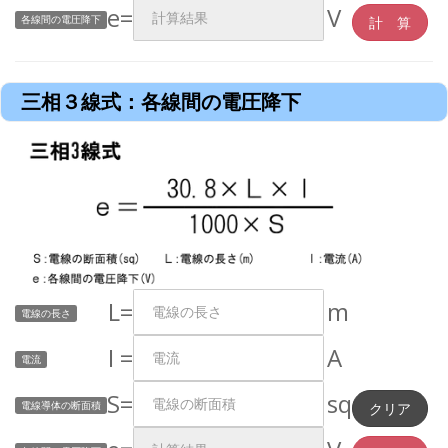
e=
V
各線間の電圧降下
三相３線式：各線間の電圧降下
L=
m
電線の長さ
I =
A
電流
S=
sq
電線導体の断面積