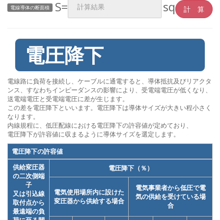
S=
sq
電線導体の断面積
電圧降下
電線路に負荷を接続し、ケーブルに通電すると、導体抵抗及びリアクタ
ンス、すなわちインピーダンスの影響により、受電端電圧が低くなり、
送電端電圧と受電端電圧に差が生じます。
この差を電圧降下といいます。電圧降下は導体サイズが大きい程小さく
なります。
内線規程に、低圧配線における電圧降下の許容値が定めており、
電圧降下が許容値に収まるように導体サイズを選定します。
電圧降下の許容値
供給変圧器
電圧降下（％）
の二次側端
子
電気事業者から低圧で電
電気使用場所内に設けた
又は引込線
気の供給を受けている場
変圧器から供給する場合
取付点から
合
最遠端の負
荷に至る間