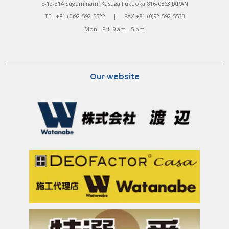
5-12-314 Suguminami Kasuga Fukuoka 816-0863 JAPAN
TEL +81-(0)92-592-5522 | FAX +81-(0)92-592-5533
Mon - Fri: 9 am - 5 pm
Our website