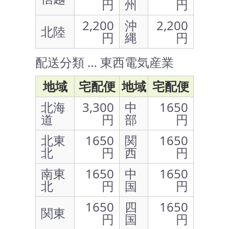
円
州
円
2,200
沖
2,200
北陸
円
縄
円
配送分類 … 東西電気産業
地域
宅配便
地域
宅配便
北海
3,300
中
1650
道
円
部
円
北東
1650
関
1650
北
円
西
円
南東
1650
中
1650
北
円
国
円
1650
四
1650
関東
円
国
円