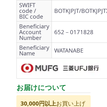
SWIFT
code /
BOTKJPJT/BOTKJPJT
BIC code
Beneficiary
Account
652－0171828
Number
Beneficiary
WATANABE
Name
お届けについて
30,000円以上
お買い上げ