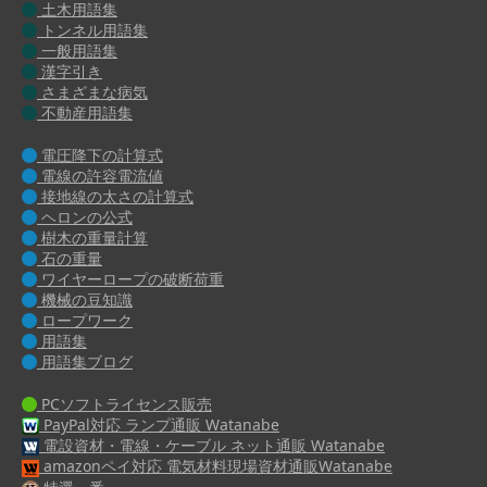
土木用語集
トンネル用語集
一般用語集
漢字引き
さまざまな病気
不動産用語集
電圧降下の計算式
電線の許容電流値
接地線の太さの計算式
ヘロンの公式
樹木の重量計算
石の重量
ワイヤーロープの破断荷重
機械の豆知識
ロープワーク
用語集
用語集ブログ
PCソフトライセンス販売
PayPal対応 ランプ通販 Watanabe
電設資材・電線・ケーブル ネット通販 Watanabe
amazonペイ対応 電気材料現場資材通販Watanabe