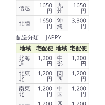
1650
九
1650
信越
円
州
円
1650
沖
3,300
北陸
円
縄
円
配送分類 … JAPPY
地域
宅配便
地域
宅配便
北海
1,200
中
1,200
道
円
部
円
北東
1,200
関
1,200
北
円
西
円
南東
1,200
中
1,200
北
円
国
円
1,200
四
1,200