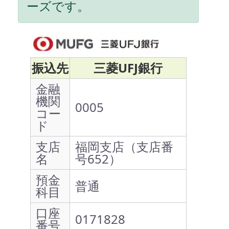
ーズです。
振込先
三菱UFJ銀行
金融
機関
0005
コー
ド
支店
福岡支店（支店番
名
号652）
預金
普通
科目
口座
0171828
番号