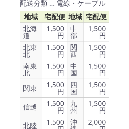
配送分類 … 電線・ケーブル
地域
宅配便
地域
宅配便
北海
1,500
中
1,500
道
円
部
円
北東
1,500
関
1,500
北
円
西
円
南東
1,500
中
1,500
北
円
国
円
1,500
四
1,500
関東
円
国
円
1,500
九
1,500
信越
円
州
円
1,500
沖
2,000
北陸
円
縄
円