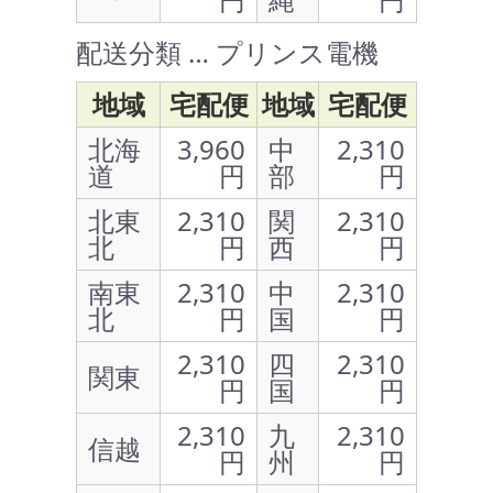
配送分類 … プリンス電機
地域
宅配便
地域
宅配便
北海
3,960
中
2,310
道
円
部
円
北東
2,310
関
2,310
北
円
西
円
南東
2,310
中
2,310
北
円
国
円
2,310
四
2,310
関東
円
国
円
2,310
九
2,310
信越
円
州
円