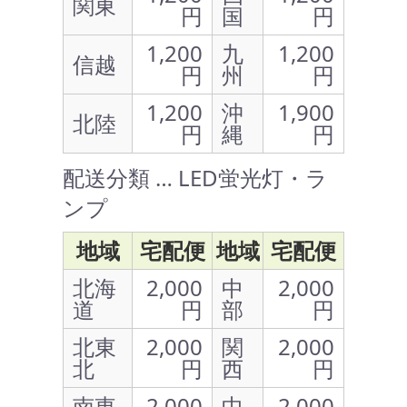
関東
円
国
円
1,200
九
1,200
信越
円
州
円
1,200
沖
1,900
北陸
円
縄
円
配送分類 … LED蛍光灯・ラ
ンプ
地域
宅配便
地域
宅配便
北海
2,000
中
2,000
道
円
部
円
北東
2,000
関
2,000
北
円
西
円
南東
2,000
中
2,000