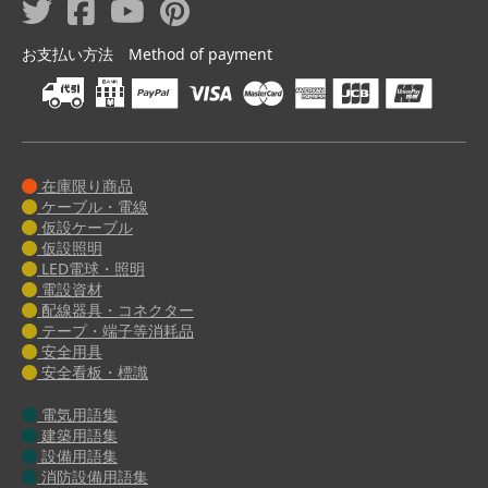
お支払い方法 Method of payment
在庫限り商品
ケーブル・電線
仮設ケーブル
仮設照明
LED電球・照明
電設資材
配線器具・コネクター
テープ・端子等消耗品
安全用具
安全看板・標識
電気用語集
建築用語集
設備用語集
消防設備用語集